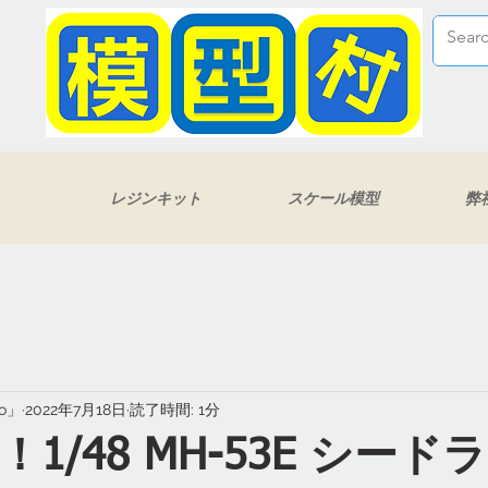
レジンキット
スケール模型
弊
eo」
2022年7月18日
読了時間: 1分
1/48 MH-53E シー