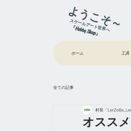
ようこそ～
スケールアート世界へ
『Hobby Shop』
ホーム
工具
全ての記事
村長「LerZeBa_L
オススメ！