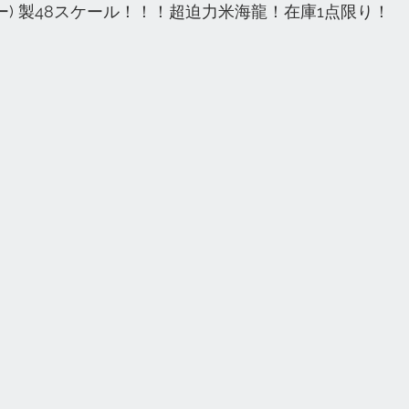
デミー) 製48スケール！！！超迫力米海龍！在庫1点限り！