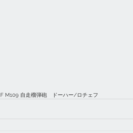
5 IDF M109 自走榴弾砲　ドーハー/ロチェフ