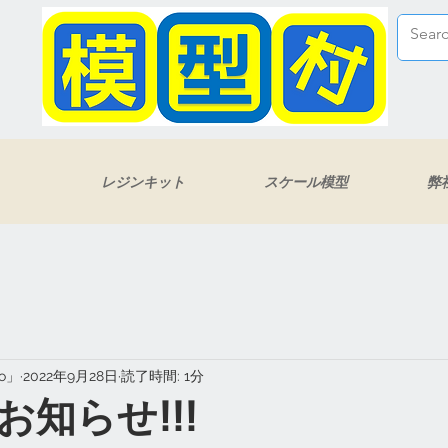
レジンキット
スケール模型
弊
eo」
2022年9月28日
読了時間: 1分
知らせ!!!