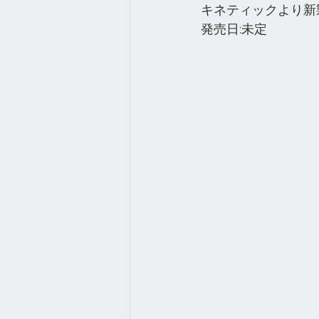
キネティックより新
発売日:未定