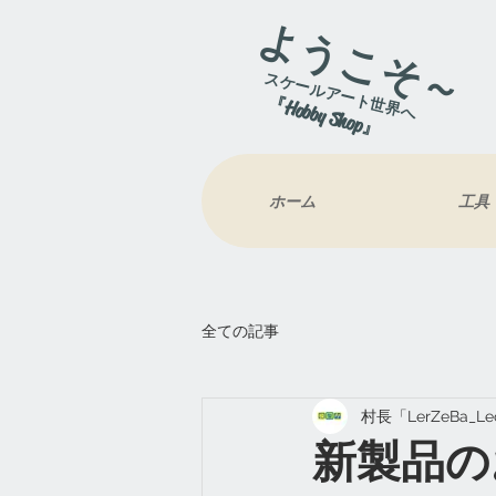
ようこそ～
スケールアート世界へ
『Hobby Shop』
ホーム
工具
全ての記事
村長「LerZeBa_L
新製品のお