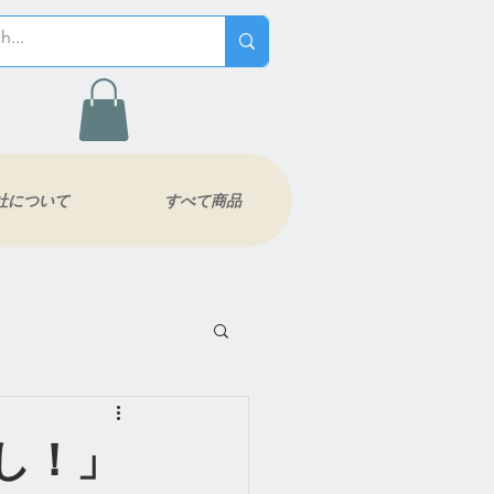
社について
すべて商品
し！」