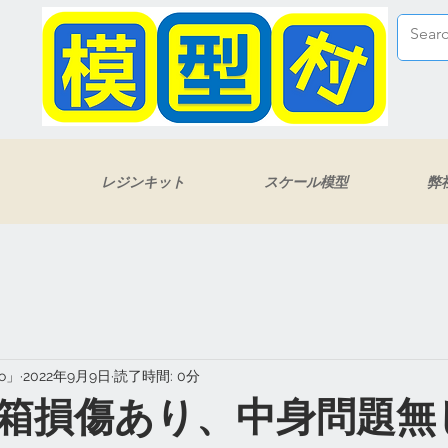
レジンキット
スケール模型
弊
eo」
2022年9月9日
読了時間: 0分
箱損傷あり、中身問題無