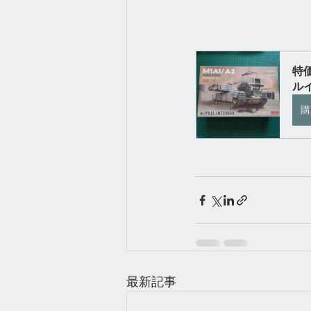
特価
ルイ
購
最新記事