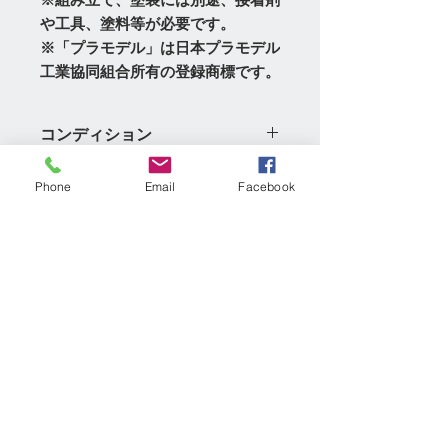
※組み立て、塗装には別途、接着剤
や工具、塗料等が必要です。
※「プラモデル」は日本プラモデル
工業協同組合所有の登録商標です。
コンディション
◇都内実店舗「模型村」、「GE-
Phone
Email
Facebook
返品・返金ポリシー
netshoppingアマゾン店」と共通販売
のため、商品品切れ及び調達できない
1）未開封の商品のみ返品可能です。
場合は、ご注文をキャンセルさせてい
配達・梱包
期間は商品到着後7日以内にご連絡下
ただきます。
さい。
◇輸入品のため、多少のパッケージの
配達業者：ヤマト運輸、佐川急便、ゆ
2）お客様の都合による返品の場合は
キズ・破れ・折れ等の可能性がありま
JANコード
うパック、レターパックプラス、
送料はお客様負担でお願いいたしま
す、その際はご了承ください！
Amazon配送センター
す。
8001283028103
◇納期：商品出荷後約3-5日間ぐらい
注意：Amazon配送センター出荷際、
3）返品可能な場合は、未開封品のみ
商品コード
お届け予定（土日祝等除く） ※天
商品にどのような梱包が必要になるの
ですので、商品内容をよくご検討して
候・交通事情によりお届け遅延が生じ
か、配送センター独自に判断します。
IT2810
いただき、お間違えの無いようご注文
る場合がございますのでご了承くださ
◇下記条件に該当する商品の場合、
をお願いいたします。
いませ。
Amazon箱で梱包されずエアクッショ
4）到着した商品の不良品・欠品の交
◇当社在庫品は3日以内（土日祝等除