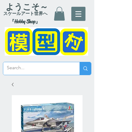
ようこそ～
スケールアート世界へ
『Hobby Shop』