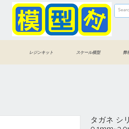
レジンキット
スケール模型
弊
タガネ シリ
0.1mm~3