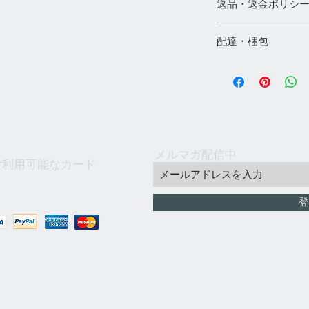
返品・返金ポリシ
店」と共通販売のた
合は、ご注文をキャ
1）未開封の商品の
◇輸入品のため、多
配達・梱包
日以内にご連絡下さ
等の可能性がありま
2）お客様の都合に
◇納期：商品出荷後約
配達業者：ヤマト運
でお願いいたします
祝等除く） ※天候
パックプラス、Ama
3）返品可能な場合
場合がございますの
注意：Amazon配
容をよくご検討して
◇当社在庫品は3日
梱包が必要になるの
文をお願いいたしま
す。※メーカーから
す。
4）到着した商品の不
除く）発送致します
◇下記条件に該当する
日以内とさせていた
■ご注文は、なるべ
メルマガ配信中
れずエアクッション
品の対応はできかね
ご利用可能なカード
しながら、やむを得
のでご了承ください
す。
ます。
■直方または立方体
「注意：特価品は、
■ご注文は全て翌営
商品。
登
ただきます。」
■ご注文後弊社より
■クッション性のあ
5）弊社は輸入商品
ドレスの誤登録、受
いる商品。
本とは大幅に異なり
でご確認ください。
■寸法が230mm×15
場合がございます。
■その他、弊社への
660mm×520mm×3
して発送します。【
弊社までメールにて
ージのキズ・破れ・
は休業日となります
内容物に問題がない
すのでご容赦をお願