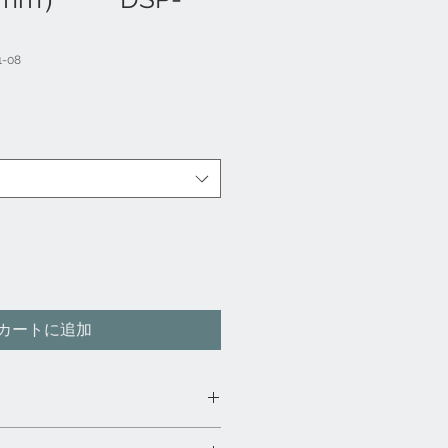
1-08
カートに追加
「GE-netshoppingアマゾン