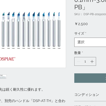
PB」
SKU： DSP-PB-2019100
価
￥2,500
格
サイズ
*
選択
数量
*
先は鋭く耐久性に優れます。
コンディション
別売のハンドル「DSP-AT-TH」と合わ
◇都内実店舗「模型村」、