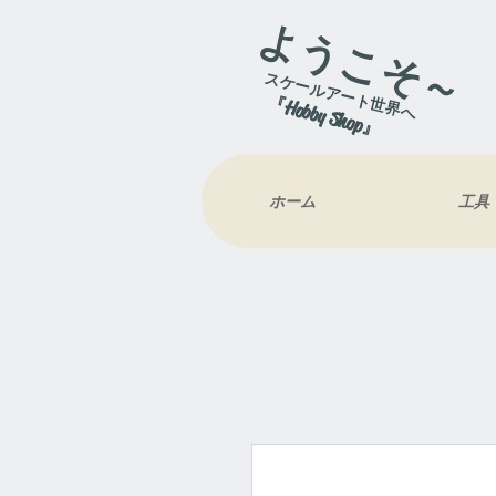
ようこそ～
スケールアート世界へ
『Hobby Shop』
ホーム
工具