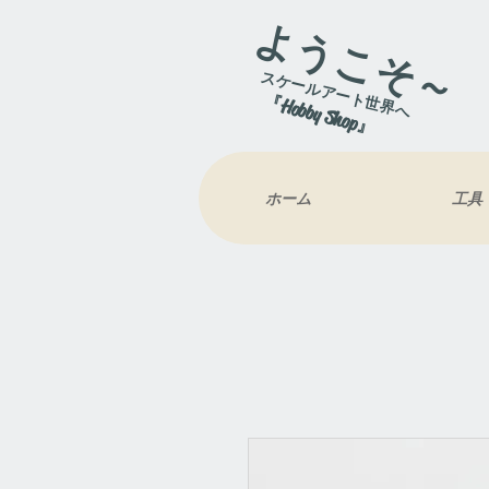
ようこそ～
スケールアート世界へ
『Hobby Shop』
ホーム
工具