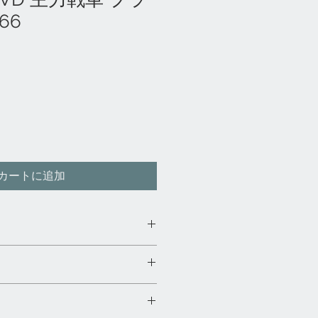
66
カートに追加
「GE-netshoppingアマゾン
ー
め、商品品切れ及び調達できない場
ンセルさせていただきます。
み返品可能です。期間は商品到着後7
少のパッケージのキズ・破れ・折れ
い。
す、その際はご了承ください！