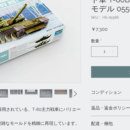
モデル 055
SKU： HS-05566
価
￥7,300
格
数量
*
コンディション
◇都内実店舗「模型村」、
返品・返金ポリシ
採用されている、T-80主力戦車にバリエー
店」と共通販売のた
合は、ご注文をキャ
1）未開封の商品の
◇輸入品のため、多
複雑なモールドを精緻に再現しています。
配達・梱包
日以内にご連絡下さ
等の可能性がありま