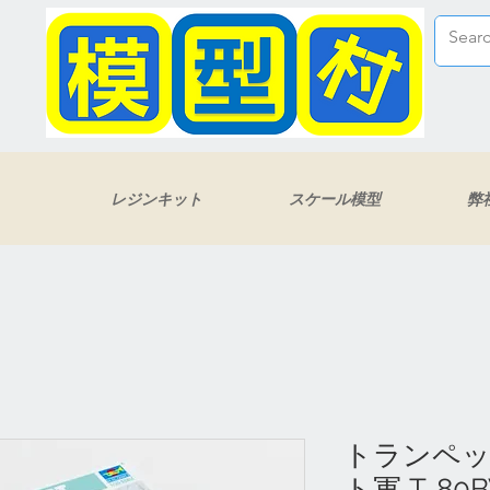
レジンキット
スケール模型
弊
トランペッタ
ト軍 T-80