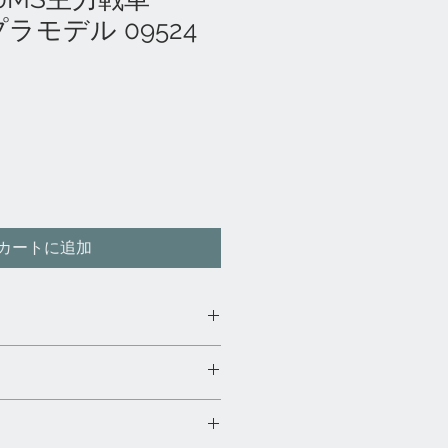
 プラモデル 09524
カートに追加
「GE-netshoppingアマゾン
ー
め、商品品切れ及び調達できない場
ンセルさせていただきます。
み返品可能です。期間は商品到着後7
少のパッケージのキズ・破れ・折れ
い。
す、その際はご了承ください！