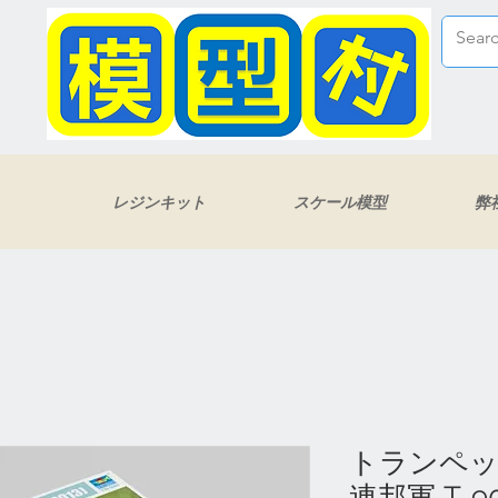
レジンキット
スケール模型
弊
トランペッタ
連邦軍 T-