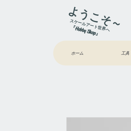
ようこそ～
スケールアート世界へ
『Hobby Shop』
ホーム
工具