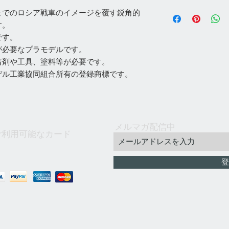
2）お客様の都合に
◇納期：商品出荷後約
配達業者：ヤマト運
までのロシア戦車のイメージを覆す鋭角的
でお願いいたします
祝等除く） ※天候
パックプラス、Ama
3）返品可能な場合
す。
場合がございますの
注意：Amazon配
容をよくご検討して
です。
◇当社在庫品は3日
梱包が必要になるの
文をお願いいたしま
が必要なプラモデルです。
す。※メーカーから
す。
4）到着した商品の不
除く）発送致します
着剤や工具、塗料等が必要です。
◇下記条件に該当する
日以内とさせていた
■ご注文は、なるべ
れずエアクッション
デル工業協同組合所有の登録商標です。
品の対応はできかね
しながら、やむを得
のでご了承ください
す。
ます。
■直方または立方体
「注意：特価品は、
■ご注文は全て翌営
商品。
ただきます。」
■ご注文後弊社より
■クッション性のあ
5）弊社は輸入商品
ドレスの誤登録、受
メルマガ配信中
いる商品。
本とは大幅に異なり
ご利用可能なカード
でご確認ください。
■寸法が230mm×15
場合がございます。
■その他、弊社への
660mm×520mm×3
して発送します。【
弊社までメールにて
登
ージのキズ・破れ・
は休業日となります
内容物に問題がない
すのでご容赦をお願
6）上記のとおり、
ついて十分にご理解
幸甚でございます。
​なお、商品外装等