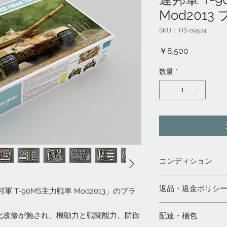
Mod2013
SKU： HS-09524
価
￥8,500
格
数量
*
コンディション
◇都内実店舗「模型村」、
返品・返金ポリシ
軍 T-90MS主力戦車 Mod2013」のプラ
店」と共通販売のた
合は、ご注文をキャ
1）未開封の商品の
◇輸入品のため、多
代化改修が施され、機動力と戦闘能力、防御
配達・梱包
日以内にご連絡下さ
等の可能性がありま