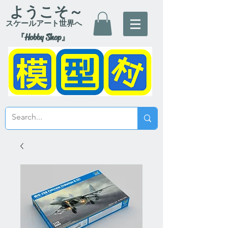
ようこそ～
スケールアート世界へ
『Hobby Shop』