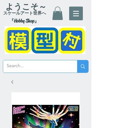
ようこそ～
スケールアート世界へ
『Hobby Shop』