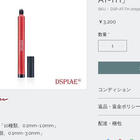
SKU： DSP-AT-TH-20191
価
￥3,200
格
数量
*
コンディション
◇都内実店舗「模型村」、
返品・返金ポリシ
店」と共通販売のた
合は、ご注文をキャ
1）未開封の商品の
◇輸入品のため、多
配達・梱包
日以内にご連絡下さ
10種類、0.1mm~1.0mm」
等の可能性がありま
2）お客様の都合に
類、0.1mm~3.0mm」
◇納期：商品出荷後約
配達業者：ヤマト運
でお願いいたします