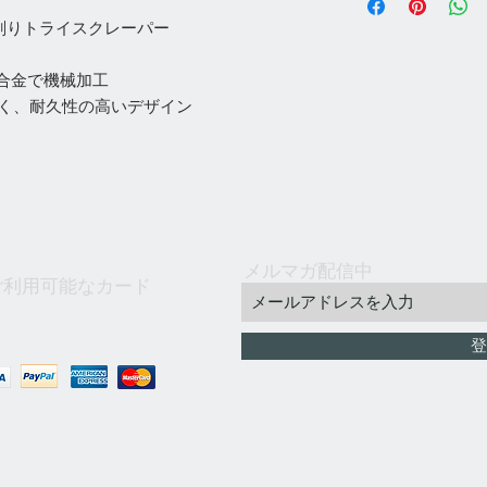
）
祝等除く） ※天候
パックプラス、Ama
3）返品可能な場合
場合がございますの
イン削りトライスクレーパー
注意：Amazon配
容をよくご検討して
◇当社在庫品は3日
梱包が必要になるの
文をお願いいたしま
す。※メーカーから
す。
合金で機械加工
4）到着した商品の不
除く）発送致します
◇下記条件に該当する
すく、耐久性の高いデザイン
日以内とさせていた
■ご注文は、なるべ
れずエアクッション
品の対応はできかね
しながら、やむを得
のでご了承ください
す。
ます。
■直方または立方体
「注意：特価品は、
■ご注文は全て翌営
商品。
ただきます。」
■ご注文後弊社より
■クッション性のあ
5）弊社は輸入商品
ドレスの誤登録、受
いる商品。
本とは大幅に異なり
でご確認ください。
■寸法が230mm×15
場合がございます。
メルマガ配信中
■その他、弊社への
660mm×520mm×3
ご利用可能なカード
して発送します。【
弊社までメールにて
ージのキズ・破れ・
は休業日となります
内容物に問題がない
登
すのでご容赦をお願
6）上記のとおり、
ついて十分にご理解
幸甚でございます。
​なお、商品外装等
といったお客様の場