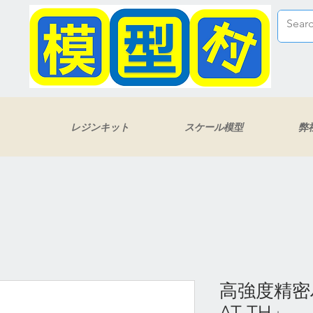
レジンキット
スケール模型
弊
高強度精密
AT-TH」