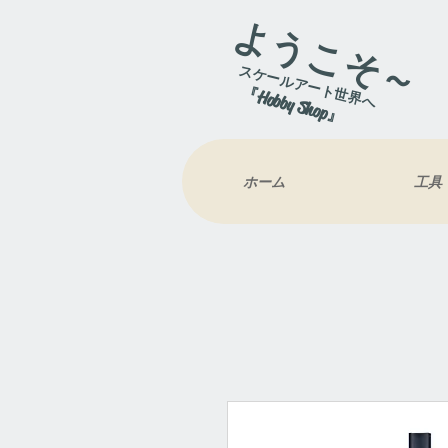
ようこそ～
スケールアート世界へ
『Hobby Shop』
ホーム
工具