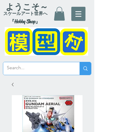
ようこそ～
スケールアート世界へ
『Hobby Shop』