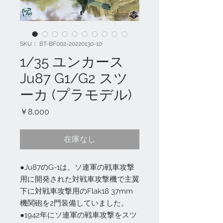
SKU： BT-BF002-20220130-10
1/35 ユンカース
Ju87 G1/G2 スツ
ーカ (プラモデル)
価
￥8,000
格
在庫なし
●Ju87のG-1は、ソ連軍の戦車攻撃
用に開発された対戦車攻撃機で主翼
下に対戦車攻撃用のFlak18 37mm
機関砲を2門装備していました。
●1942年にソ連軍の戦車攻撃をスツ