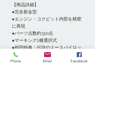
【商品詳細】
●完全新金型
●エンジン・コクピット内部を精密
に再現
●パーツ点数約350点
●マーキング2種選択式
●初回特典：伝説のエースパイロッ
ト`ハンス・ウルリッヒ・ルーデル`
Phone
Email
Facebook
レジン製フィギュア付き
コンディション
◇都内実店舗「模型村」、「GE-
返品・返金ポリシー
netshoppingアマゾン店」と共通販売
のため、商品品切れ及び調達できない
1）未開封の商品のみ返品可能です。
場合は、ご注文をキャンセルさせてい
配達・梱包
期間は商品到着後7日以内にご連絡下
ただきます。
さい。
◇輸入品のため、多少のパッケージの
配達業者：ヤマト運輸、佐川急便、ゆ
2）お客様の都合による返品の場合は
キズ・破れ・折れ等の可能性がありま
うパック、レターパックプラス、
送料はお客様負担でお願いいたしま