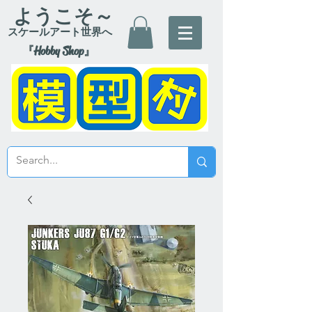
ようこそ～
スケールアート世界へ
『Hobby Shop』