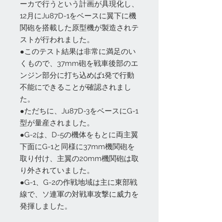
ーカで行うという計画が具現化し、
12月にJu87D-1をベースに翼下に機
関砲を搭載した原型機が製造されテ
ストが行われました。
●このテスト結果は非常に満足のい
くもので、37mm砲を戦車後部のエ
ンジン部分に打ち込めば1発で行動
不能にできることが確認されまし
た。
●ただちに、Ju87D-3をベースにG-1
型が量産されました。
●G-2は、D-5の機体をもとに両主翼
下面にG-1と同様に37mm機関砲を
取り付け、主翼の20mm機関砲は取
り外されていました。
●G-1、G-2の作戦地域は主に東部戦
線で、ソ連軍の対戦車攻撃に威力を
発揮しました。