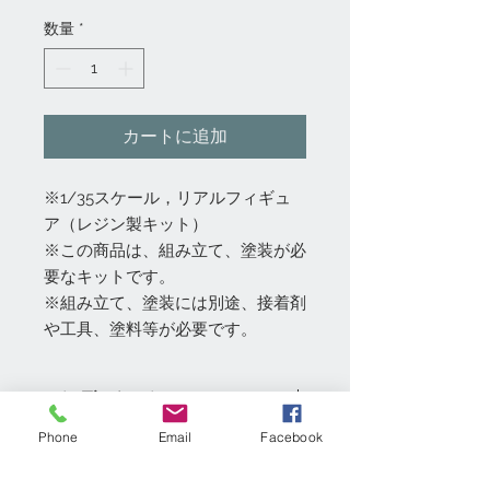
格
数量
*
カートに追加
※1/35スケール，リアルフィギュ
ア（レジン製キット）
※この商品は、組み立て、塗装が必
要なキットです。
※組み立て、塗装には別途、接着剤
や工具、塗料等が必要です。
コンディション
Phone
Email
Facebook
◇都内実店舗「模型村」、「GE-
返品・返金ポリシー
netshoppingアマゾン店」と共通販売
のため、商品品切れ及び調達できない