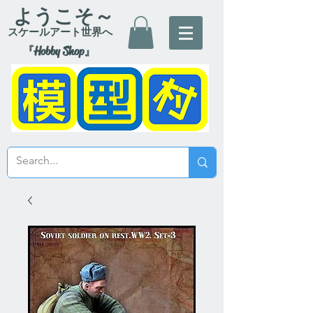
ようこそ～
スケールアート世界へ
『Hobby Shop』