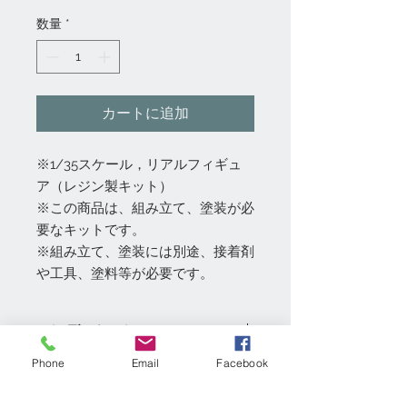
格
数量
*
カートに追加
※1/35スケール，リアルフィギュ
ア（レジン製キット）
※この商品は、組み立て、塗装が必
要なキットです。
※組み立て、塗装には別途、接着剤
や工具、塗料等が必要です。
コンディション
Phone
Email
Facebook
◇都内実店舗「模型村」、「GE-
返品・返金ポリシー
netshoppingアマゾン店」と共通販売
のため、商品品切れ及び調達できない