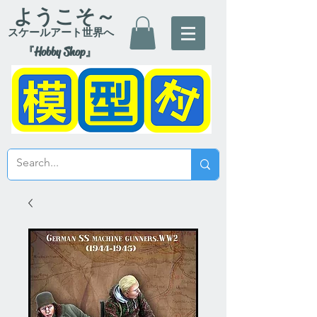
ようこそ～
スケールアート世界へ
『Hobby Shop』