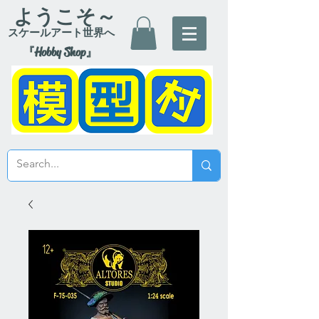
ようこそ～
スケールアート世界へ
『Hobby Shop』