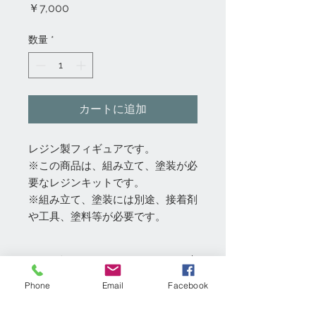
価
￥7,000
格
数量
*
カートに追加
レジン製フィギュアです。
※この商品は、組み立て、塗装が必
要なレジンキットです。
※組み立て、塗装には別途、接着剤
や工具、塗料等が必要です。
コンディション
Phone
Email
Facebook
◇都内実店舗「模型村」、「GE-
返品・返金ポリシー
netshoppingアマゾン店」と共通販売