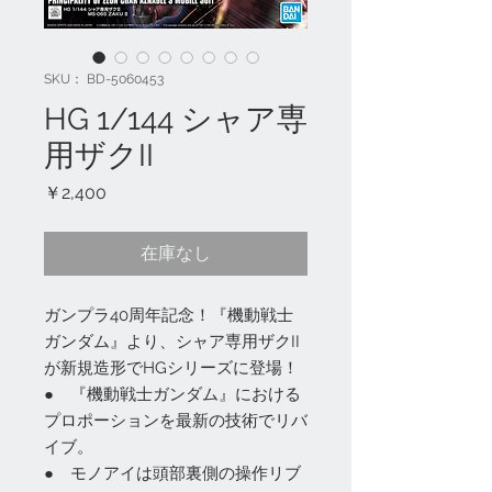
SKU： BD-5060453
HG 1/144 シャア専
用ザクII
価
￥2,400
格
在庫なし
ガンプラ40周年記念！『機動戦士
ガンダム』より、シャア専用ザクII
が新規造形でHGシリーズに登場！
● 『機動戦士ガンダム』における
プロポーションを最新の技術でリバ
イブ。
● モノアイは頭部裏側の操作リブ