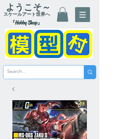
ようこそ～
スケールアート世界へ
『Hobby Shop』