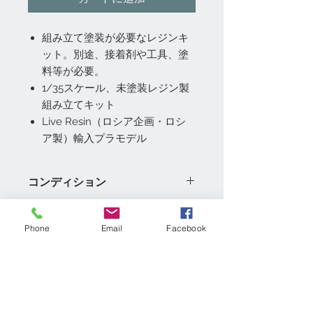
組み立て塗装が必要なレジンキ
ット。別途、接着剤や工具、塗
料等が必要。
1/35スケール、未塗装レジン製
組み立てキット
Live Resin（ロシア企画・ロシ
ア製）輸入プラモデル
コンディション
◇都内実店舗「模型村」、「GE-
返品・返金ポリシー
netshoppingアマゾン店」と共通販売
Phone
Email
Facebook
のため、商品品切れ及び調達できない
1）未開封の商品のみ返品可能です。
場合は、ご注文をキャンセルさせてい
配達・梱包
期間は商品到着後7日以内にご連絡下
ただきます。
さい。
◇輸入品のため、多少のパッケージの
配達業者：ヤマト運輸、佐川急便、ゆ
2）お客様の都合のよる返品の場合は
キズ・破れ・折れ等の可能性がありま
うパック、レターパックプラス、
送料はお客様負担でお願いいたしま
す、その際はご了承ください！