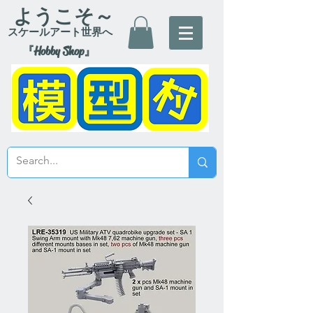
ようこそ～
スケールアート世界へ
『Hobby Shop』