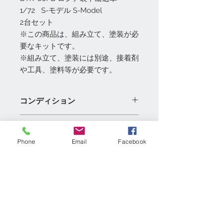
1/72 S-モデル S-Model
2台セット
※この商品は、組み立て、塗装が必
要なキットです。
※組み立て、塗装には別途、接着剤
や工具、塗料等が必要です。
コンディション
◇都内実店舗「模型村」、「GE-
返品・返金ポリシー
netshoppingアマゾン店」と共通販売
のため、商品品切れ及び調達できない
Phone
Email
Facebook
1）未開封の商品のみ返品可能です。
場合は、ご注文をキャンセルさせてい
配達・梱包
期間は商品到着後7日以内にご連絡下
ただきます。
さい。
◇輸入品のため、多少のパッケージの
配達業者：ヤマト運輸、佐川急便、ゆ
2）お客様の都合による返品の場合は
キズ・破れ・折れ等の可能性がありま
うパック、レターパックプラス、
送料はお客様負担でお願いいたしま
す、その際はご了承ください！
Amazon配送センター
す。
◇納期：商品出荷後約3-5日間ぐらい
注意：Amazon配送センター出荷際、
3）返品可能な場合は、未開封品のみ
お問い合わせ
お届け予定（土日祝等除く） ※天
商品にどのような梱包が必要になるの
ですので、商品内容をよくご検討して