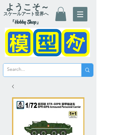
ようこそ～
スケールアート世界へ
『Hobby Shop』