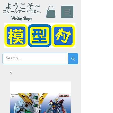
ようこそ～
スケールアート世界へ
『Hobby Shop』