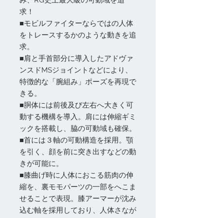
み、RG史上最大級の可動域を追
求！
■モビルファイターならではの人体
をトレースするかのような動きを追
求。
■肩と手首部分に導入したアドヴァ
ンスドMSジョイントなどにより、
特徴的な「腕組み」ポーズを再現で
きる。
■胴体には前後及び左右へ大きく可
動する機構を導入。肩には伸縮ギミ
ックを搭載し、脇の可動域も確保。
■首には３軸の可動構造を採用。顎
を引く、顔を前に突き出すなどの動
きが可能に。
■膝曲げ時に人体におこる筋肉の伸
縮を、裏モモパーツの一部をへこま
せることで表現。膝アーマーが沈み
込む軸を採用しており、人体さなが