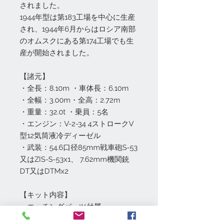
されました。
1944年型は第183工場を中心に生産
され、1944年6月からはロシア南部
のオムスクにある第174工場でも生
産が開始されました。
【諸元】
・全長：8.10m ・車体長：6.10m
・全幅：3.00m・全高：2.72m
・重量：32.0t ・乗員：5名
・エンジン：V-2-34 4ストロークV
型12気筒液冷ディーゼル
・武装：54.6口径85mm戦車砲S-53
又はZIS-S-53x1、 7.62mm機関銃
DT又はDTMx2
【キット内容】
・エッチングパーツ付属
・マーキング4種付属