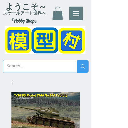
ようこそ～
スケールアート世界へ
『Hobby Shop』