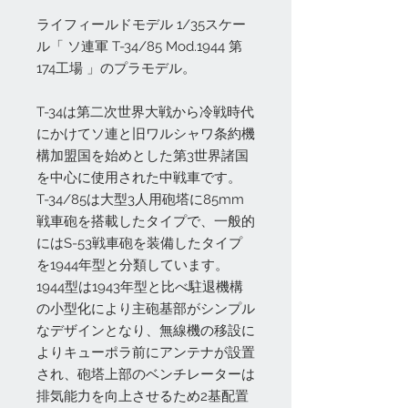
ライフィールドモデル 1/35スケー
ル「 ソ連軍 T-34/85 Mod.1944 第
174工場 」のプラモデル。
T-34は第二次世界大戦から冷戦時代
にかけてソ連と旧ワルシャワ条約機
構加盟国を始めとした第3世界諸国
を中心に使用された中戦車です。
T-34/85は大型3人用砲塔に85mm
戦車砲を搭載したタイプで、一般的
にはS-53戦車砲を装備したタイプ
を1944年型と分類しています。
1944型は1943年型と比べ駐退機構
の小型化により主砲基部がシンプル
なデザインとなり、無線機の移設に
よりキューポラ前にアンテナが設置
され、砲塔上部のベンチレーターは
排気能力を向上させるため2基配置