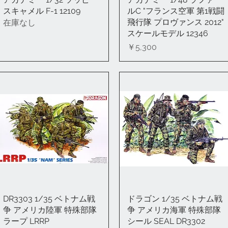
スキャメル F-1 12109
ルC "フランス空軍 第1戦闘
飛行隊 プロヴァンス 2012"
在庫なし
スケールモデル 12346
価格
￥5,300
DR3303 1/35 ベトナム戦
クイックビュー
ドラゴン 1/35 ベトナム戦
クイックビュー
争 アメリカ陸軍 特殊部隊
争 アメリカ海軍 特殊部隊
ラープ LRRP
シール SEAL DR3302