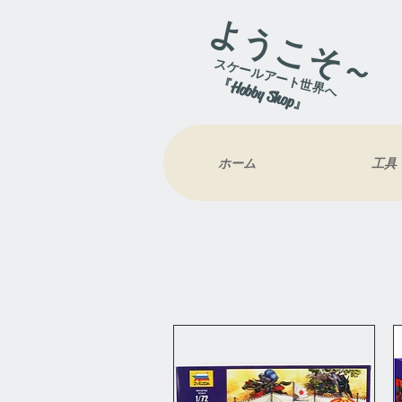
ようこそ～
スケールアート世界へ
『Hobby Shop』
ホーム
工具