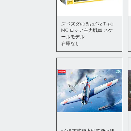
ズベズダ5065 1/72 T-90
クイックビュー
MC ロシア主力戦車 スケ
ールモデル
在庫なし
1/48 零式艦上戦闘機21型
クイックビュー